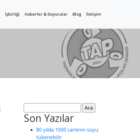
İşbirliği
Haberler & Duyurular
Blog
İletişim
3
Arama:
Son Yazılar
80 yılda 1000 canlının soyu
tükenebilir