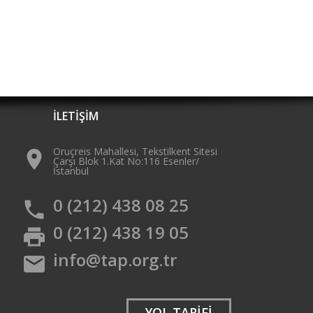
İLETİŞİM
Oruçreis Mahallesi, Tekstilkent Sitesi
place
Çarşı Blok 1.Kat No:116 Esenler/
İstanbul
0 (212) 438 08 25
phone
0 (212) 438 19 05
print
info@tap.org.tr
mail
YOL TARİFİ