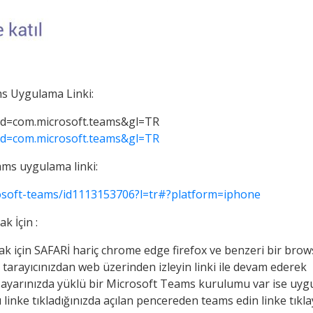
ms Uygulama Linki:
?id=com.microsoft.teams&gl=TR
?id=com.microsoft.teams&gl=TR
ams uygulama linki:
rosoft-teams/id1113153706?l=tr#?platform=iphone
k İçin :
k için SAFARİ hariç chrome edge firefox ve benzeri bir brow
net tarayıcınızdan web üzerinden izleyin linki ile devam ederek
ilgisayarınızda yüklü bir Microsoft Teams kurulumu var ise uy
ı linke tıkladığınızda açılan pencereden teams edin linke tıkl