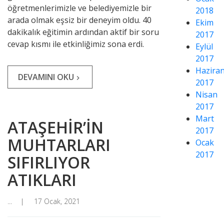
öğretmenlerimizle ve belediyemizle bir
2018
arada olmak eşsiz bir deneyim oldu. 40
Ekim
dakikalık eğitimin ardından aktif bir soru
2017
cevap kısmı ile etkinliğimiz sona erdi.
Eylül
2017
Hazira
DEVAMINI OKU
navigate_next
2017
Nisan
2017
Mart
ATAŞEHİR’İN
2017
MUHTARLARI
Ocak
2017
SIFIRLIYOR
ATIKLARI
...
17 Ocak, 2021