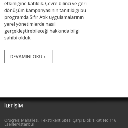
etkinliğine katıldık. Çevre bilinci ve geri
dönüşüm kampanyasının tanıtıldığı bu
programda Sıfır Atık uygulamalarının
yerel yönetimlerde nasıl
gerçekleştirebileceği hakkında bilgi
sahibi olduk.
DEVAMINI OKU
navigate_next
İLETİŞİM
Oruçreis Mahallesi, Tekstilkent Sitesi Çarşı Blok 1.Kat No:116
e
Esenler/İstanbul