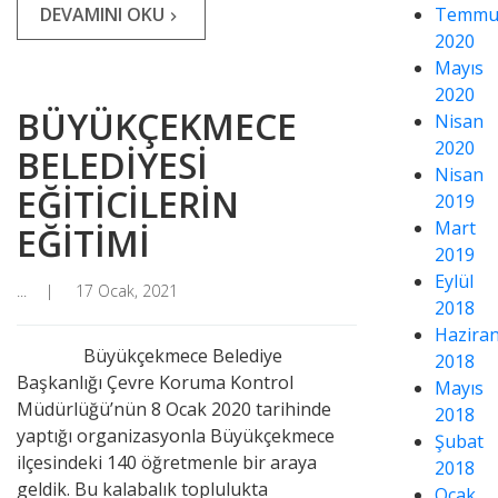
DEVAMINI OKU
Temmu
navigate_next
2020
Mayıs
2020
BÜYÜKÇEKMECE
Nisan
2020
BELEDİYESİ
Nisan
EĞİTİCİLERİN
2019
Mart
EĞİTİMİ
2019
Eylül
...
17 Ocak, 2021
2018
Hazira
Büyükçekmece Belediye
2018
Başkanlığı Çevre Koruma Kontrol
Mayıs
Müdürlüğü’nün 8 Ocak 2020 tarihinde
2018
yaptığı organizasyonla Büyükçekmece
Şubat
ilçesindeki 140 öğretmenle bir araya
2018
geldik. Bu kalabalık toplulukta
Ocak