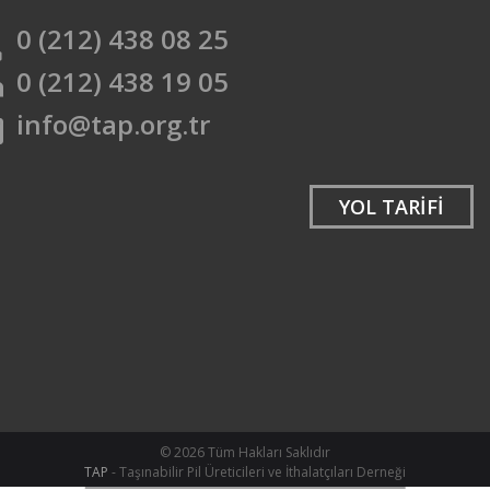
0 (212) 438 08 25
e
0 (212) 438 19 05
t
info@tap.org.tr
l
YOL TARİFİ
© 2026 Tüm Hakları Saklıdır
TAP
- Taşınabilir Pil Üreticileri ve İthalatçıları Derneği