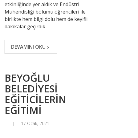
etkinliğinde yer aldık ve Endüstri
Mühendisliği bölümü öğrencileri ile
birlikte hem bilgi dolu hem de keyifli
dakikalar geçirdik
DEVAMINI OKU
navigate_next
BEYOĞLU
BELEDİYESİ
EĞİTİCİLERİN
EĞİTİMİ
...
17 Ocak, 2021