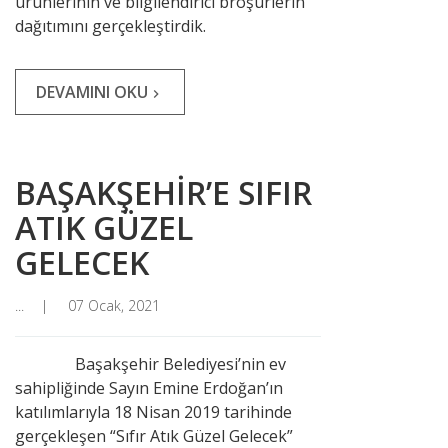
ürünlerinin ve bilgilendirici broşürlerin
dağıtımını gerçekleştirdik.
DEVAMINI OKU
navigate_next
BAŞAKŞEHİR’E SIFIR
ATIK GÜZEL
GELECEK
...
07 Ocak, 2021
Başakşehir Belediyesi’nin ev
sahipliğinde Sayın Emine Erdoğan’ın
katılımlarıyla 18 Nisan 2019 tarihinde
gerçekleşen “Sıfır Atık Güzel Gelecek”