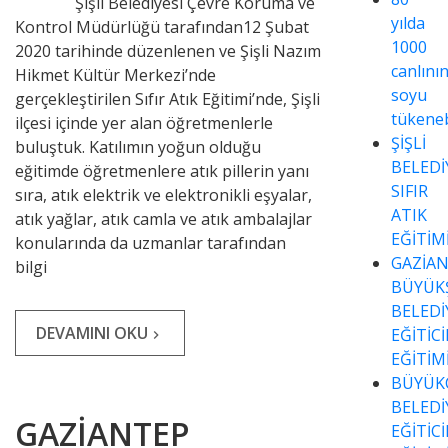
Şişli Belediyesi Çevre Koruma ve
yılda
Kontrol Müdürlüğü tarafından12 Şubat
1000
2020 tarihinde düzenlenen ve Şişli Nazım
canlını
Hikmet Kültür Merkezi’nde
soyu
gerçekleştirilen Sıfır Atık Eğitimi’nde, Şişli
tükeneb
ilçesi içinde yer alan öğretmenlerle
ŞİŞLİ
buluştuk. Katılımın yoğun olduğu
BELEDİ
eğitimde öğretmenlere atık pillerin yanı
SIFIR
sıra, atık elektrik ve elektronikli eşyalar,
ATIK
atık yağlar, atık camla ve atık ambalajlar
EĞİTİM
konularında da uzmanlar tarafından
GAZİA
bilgi
BÜYÜK
BELEDİ
DEVAMINI OKU
EĞİTİC
navigate_next
EĞİTİM
BÜYÜK
BELEDİ
GAZİANTEP
EĞİTİC