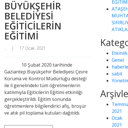
EĞİTİM
BÜYÜKŞEHİR
ATAŞEH
BELEDİYESİ
MUHTA
SIFIRL
EĞİTİCİLERİN
ATIKLA
EĞİTİMİ
Katego
...
17 Ocak, 2021
Etkinlik
Genel
10 Şubat 2020 tarihinde
haberle
Gaziantep Büyükşehir Belediyesi Çevre
sabit
Koruma ve Kontrol Müdürlüğü desteği
Yöneti
ile il genelindeki tüm öğretmenlerin
Arşivl
katılımıyla Eğiticilerin Eğitimi etkinliği
gerçekleştirildi. Eğitim sonunda
Temmu
öğretmenlere bilgilendirici afiş, broşür
2021
ve atık pil toplama kutuları dağıtıldı.
Ocak
2021