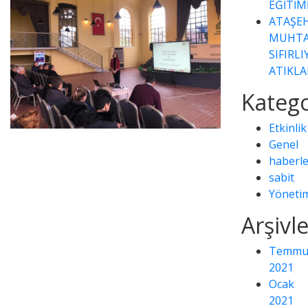
EĞİTİM
ATAŞEH
MUHTA
SIFIRL
ATIKLA
Katego
Etkinlik
Genel
haberle
sabit
Yöneti
Arşivl
Temmu
2021
Ocak
2021