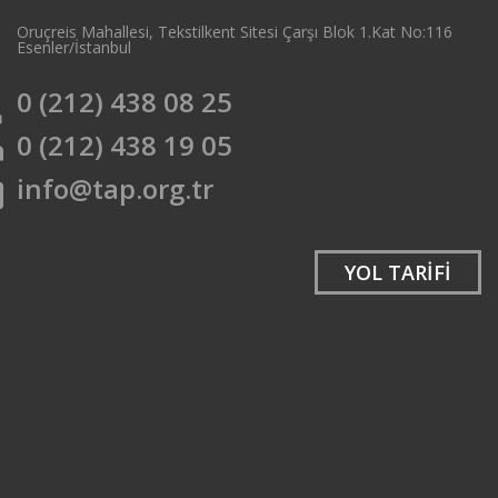
Oruçreis Mahallesi, Tekstilkent Sitesi Çarşı Blok 1.Kat No:116
e
Esenler/İstanbul
0 (212) 438 08 25
e
0 (212) 438 19 05
t
info@tap.org.tr
l
YOL TARİFİ