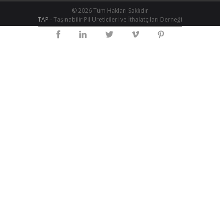
© 2026 Tüm Hakları Saklıdır
TAP
- Taşınabilir Pil Üreticileri ve İthalatçıları Derneği