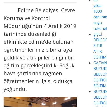
yılda
Edirne Belediyesi Çevre
1000
Koruma ve Kontrol
canlını
soyu
Müdürlüğü’nün 4 Aralık 2019
tükeneb
tarihinde düzenlediği
ŞİŞLİ
BELEDİ
etkinlikte Edirne’de bulunan
SIFIR
öğretmenlerimizle bir araya
ATIK
geldik ve atık pillerle ilgili bir
EĞİTİM
GAZİA
eğitim gerçekleştirdik. Soğuk
BÜYÜK
hava şartlarına rağmen
BELEDİ
öğretmenlerin ilgisi oldukça
EĞİTİC
EĞİTİM
yoğundu.
BÜYÜK
BELEDİ
EĞİTİC