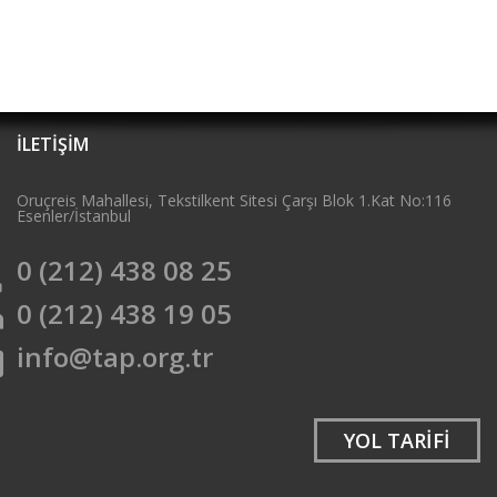
İLETİŞİM
Oruçreis Mahallesi, Tekstilkent Sitesi Çarşı Blok 1.Kat No:116
e
Esenler/İstanbul
0 (212) 438 08 25
e
0 (212) 438 19 05
t
info@tap.org.tr
l
YOL TARİFİ