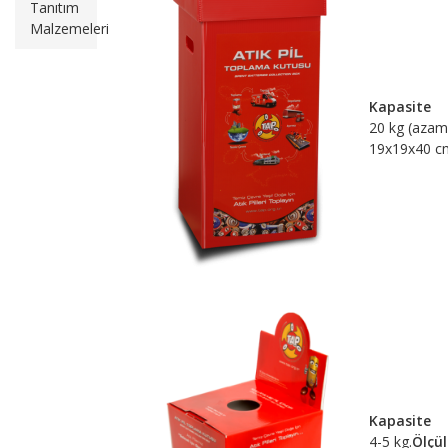
Tanıtım
Malzemeleri
Kapasite
20 kg (azam
19x19x40 c
Kapasite
4-5 kg.
Ölçül