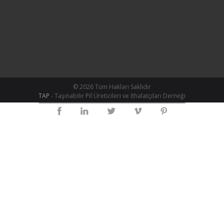
© 2026 Tüm Hakları Saklıdır
TAP
- Taşınabilir Pil Üreticileri ve İthalatçıları Derneği