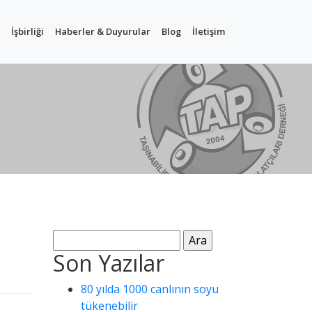
İşbirliği
Haberler & Duyurular
Blog
İletişim
Arama:
Son Yazılar
80 yılda 1000 canlının soyu
tükenebilir