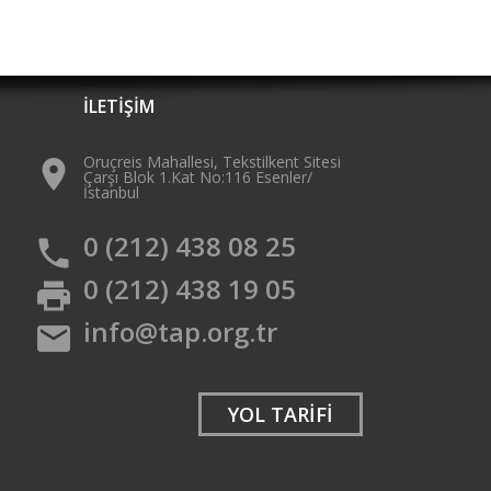
İLETİŞİM
Oruçreis Mahallesi, Tekstilkent Sitesi
place
Çarşı Blok 1.Kat No:116 Esenler/
İstanbul
0 (212) 438 08 25
phone
0 (212) 438 19 05
print
info@tap.org.tr
mail
YOL TARİFİ