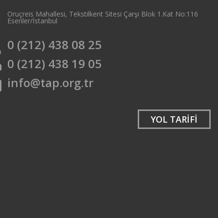
Oruçreis Mahallesi, Tekstilkent Sitesi Çarşı Blok 1.Kat No:116
e
Esenler/İstanbul
0 (212) 438 08 25
e
0 (212) 438 19 05
t
info@tap.org.tr
l
YOL TARİFİ