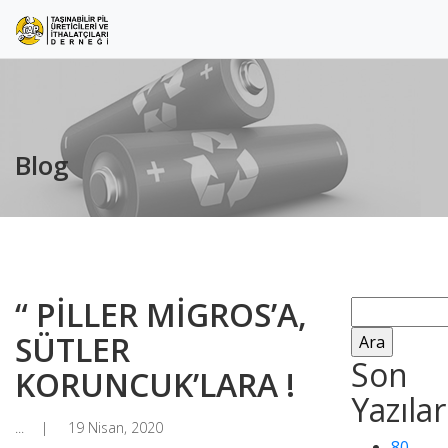
Blog
“ PİLLER MİGROS’A,
Arama:
SÜTLER
Son
KORUNCUK’LARA !
Yazılar
...
19 Nisan, 2020
80