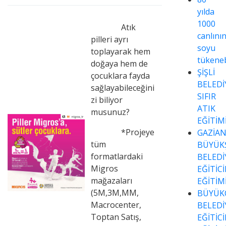
yılda
1000
Atık
canlını
pilleri ayrı
soyu
toplayarak hem
tükeneb
doğaya hem de
ŞİŞLİ
çocuklara fayda
BELEDİ
sağlayabileceğini
SIFIR
zi biliyor
ATIK
musunuz?
EĞİTİM
*Projeye
GAZİA
tüm
BÜYÜK
formatlardaki
BELEDİ
Migros
EĞİTİC
mağazaları
EĞİTİM
(5M,3M,MM,
BÜYÜK
Macrocenter,
BELEDİ
Toptan Satış,
EĞİTİC