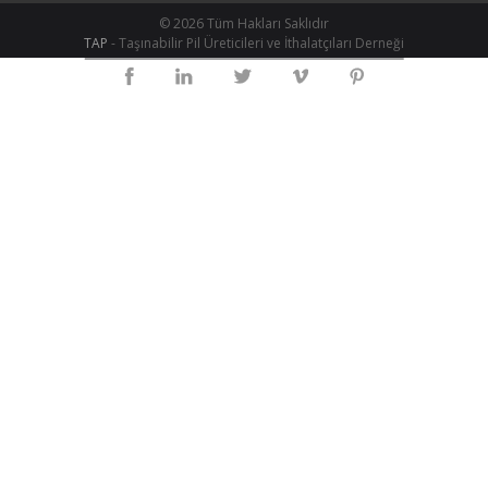
© 2026 Tüm Hakları Saklıdır
TAP
- Taşınabilir Pil Üreticileri ve İthalatçıları Derneği