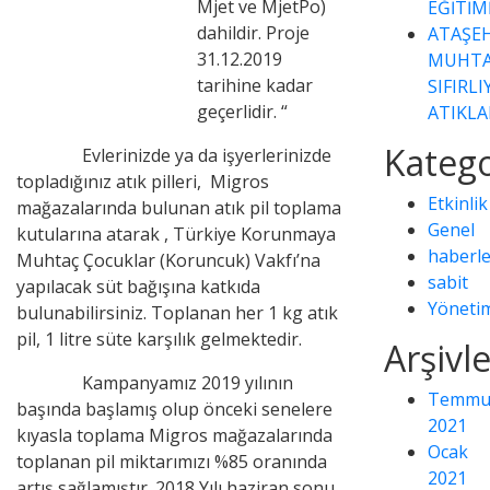
Mjet ve MjetPo)
EĞİTİM
dahildir. Proje
ATAŞEH
31.12.2019
MUHTA
tarihine kadar
SIFIRL
geçerlidir. “
ATIKLA
Katego
Evlerinizde ya da işyerlerinizde
topladığınız atık pilleri, Migros
Etkinlik
mağazalarında bulunan atık pil toplama
Genel
kutularına atarak , Türkiye Korunmaya
haberle
Muhtaç Çocuklar (Koruncuk) Vakfı’na
sabit
yapılacak süt bağışına katkıda
Yöneti
bulunabilirsiniz. Toplanan her 1 kg atık
pil, 1 litre süte karşılık gelmektedir.
Arşivl
Kampanyamız 2019 yılının
Temmu
başında başlamış olup önceki senelere
2021
kıyasla toplama Migros mağazalarında
Ocak
toplanan pil miktarımızı %85 oranında
2021
artış sağlamıştır. 2018 Yılı haziran sonu