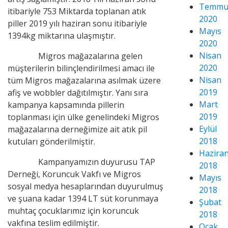
Temmu
itibariyle 753 Miktarda toplanan atık
2020
piller 2019 yılı haziran sonu itibariyle
Mayıs
1394kg miktarına ulaşmıştır.
2020
Nisan
Migros mağazalarına gelen
2020
müşterilerin bilinçlendirilmesi amacı ile
Nisan
tüm Migros mağazalarına asılmak üzere
2019
afiş ve wobbler dağıtılmıştır. Yanı sıra
Mart
kampanya kapsamında pillerin
2019
toplanması için ülke genelindeki Migros
Eylül
mağazalarına derneğimize ait atık pil
2018
kutuları gönderilmiştir.
Hazira
Kampanyamızın duyurusu TAP
2018
Derneği, Koruncuk Vakfı ve Migros
Mayıs
sosyal medya hesaplarından duyurulmuş
2018
ve şuana kadar 1394 LT süt korunmaya
Şubat
muhtaç çocuklarımız için koruncuk
2018
vakfına teslim edilmiştir.
Ocak