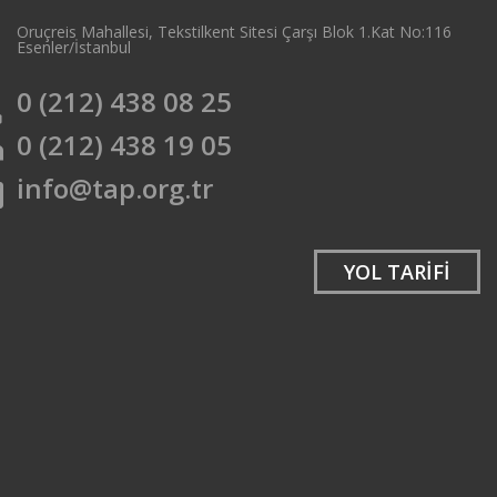
Oruçreis Mahallesi, Tekstilkent Sitesi Çarşı Blok 1.Kat No:116
e
Esenler/İstanbul
0 (212) 438 08 25
e
0 (212) 438 19 05
t
info@tap.org.tr
l
YOL TARİFİ