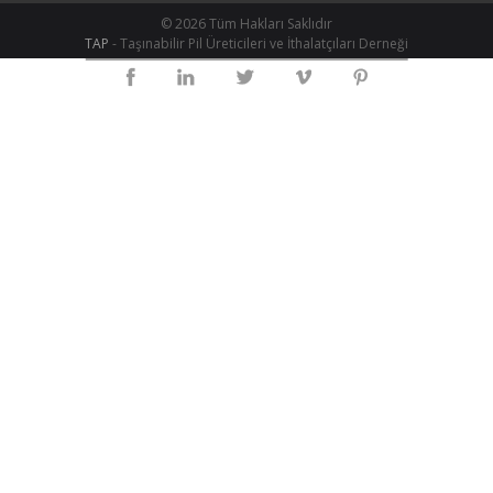
© 2026 Tüm Hakları Saklıdır
TAP
- Taşınabilir Pil Üreticileri ve İthalatçıları Derneği