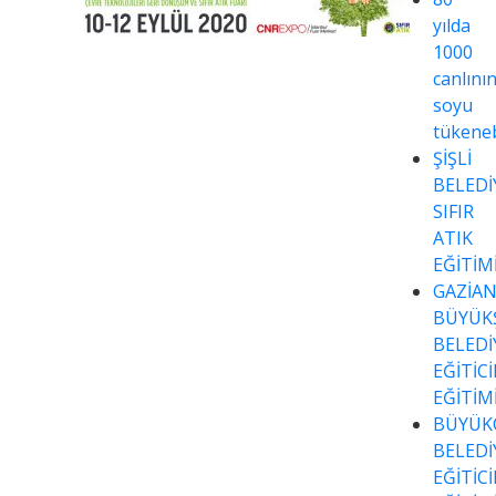
yılda
1000
canlını
soyu
tükeneb
ŞİŞLİ
BELEDİ
SIFIR
ATIK
EĞİTİM
GAZİA
BÜYÜK
BELEDİ
EĞİTİC
EĞİTİM
BÜYÜK
BELEDİ
EĞİTİC