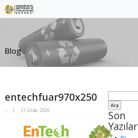
Blog
entechfuar970x250
Arama:
...
21 Ocak, 2020
Son
Yazılar
80