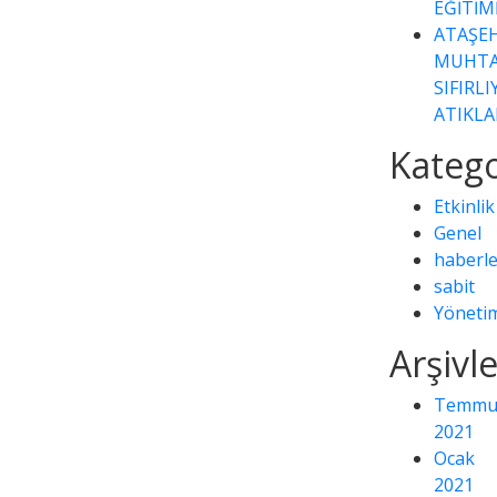
EĞİTİM
ATAŞEH
MUHTA
SIFIRL
ATIKLA
Katego
Etkinlik
Genel
haberle
sabit
Yöneti
Arşivl
Temmu
2021
Ocak
2021