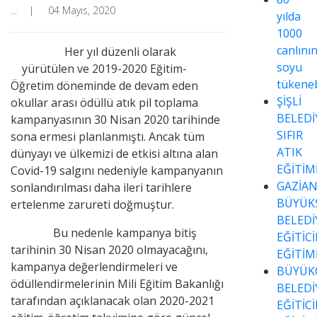
...
04 Mayıs, 2020
yılda
1000
canlını
Her yıl düzenli olarak
soyu
yürütülen ve 2019-2020 Eğitim-
tükeneb
Öğretim döneminde de devam eden
ŞİŞLİ
okullar arası ödüllü atık pil toplama
BELEDİ
kampanyasının 30 Nisan 2020 tarihinde
SIFIR
sona ermesi planlanmıştı. Ancak tüm
ATIK
dünyayı ve ülkemizi de etkisi altına alan
EĞİTİM
Covid-19 salgını nedeniyle kampanyanın
GAZİA
sonlandırılması daha ileri tarihlere
BÜYÜK
ertelenme zarureti doğmuştur.
BELEDİ
Bu nedenle kampanya bitiş
EĞİTİC
tarihinin 30 Nisan 2020 olmayacağını,
EĞİTİM
kampanya değerlendirmeleri ve
BÜYÜK
ödüllendirmelerinin Mili Eğitim Bakanlığı
BELEDİ
tarafından açıklanacak olan 2020-2021
EĞİTİC