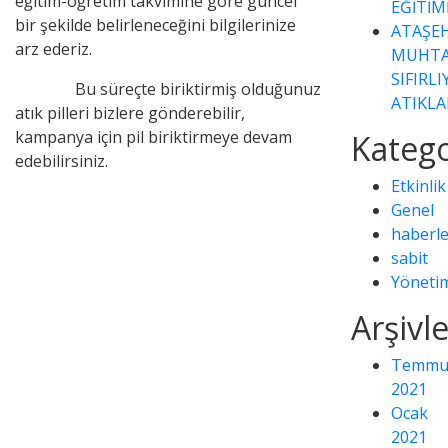
eğitim-öğretim takvimine göre güncel
EĞİTİM
bir şekilde belirleneceğini bilgilerinize
ATAŞEH
arz ederiz.
MUHTA
SIFIRL
Bu süreçte biriktirmiş olduğunuz
ATIKLA
atık pilleri bizlere gönderebilir,
kampanya için pil biriktirmeye devam
Katego
edebilirsiniz.
Etkinlik
Genel
haberle
sabit
Yöneti
Arşivl
Temmu
2021
Ocak
2021