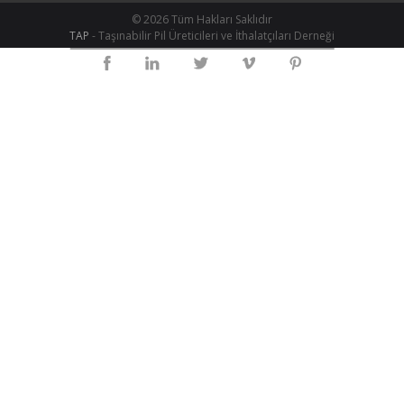
© 2026 Tüm Hakları Saklıdır
TAP
- Taşınabilir Pil Üreticileri ve İthalatçıları Derneği