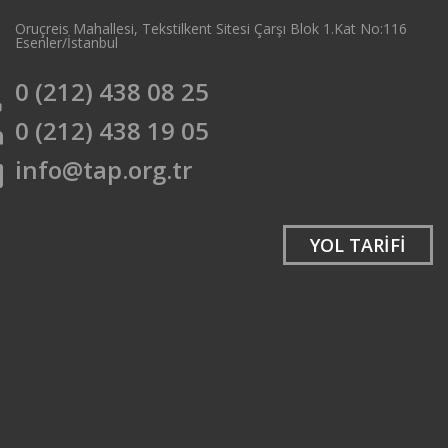
Oruçreis Mahallesi, Tekstilkent Sitesi Çarşı Blok 1.Kat No:116
e
Esenler/İstanbul
0 (212) 438 08 25
e
0 (212) 438 19 05
t
info@tap.org.tr
l
YOL TARİFİ